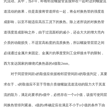
式流动。其中，当d=0，即相邻层螺旋管直接焊在一起时达到螺旋流
道流动的效果，但是直接将管道焊在一起，将会对换热管的强度造
成影响，以至不能适应高压工况下的换热。除上述所说的对换热管
道强度造成影响之外，由于过流面积的减小，还会大大的增大壳内
介质的动能损失，不适宜高粘度的流质换热，所以螺旋管层层之间
必须通过金属片来固定。金属片的厚度受到工业焊接水平的限制，
西方发达国家的缠绕式换热器的d值取2mm。
对于同层管间距s的取值应依据相邻层管间距d的取值判定，其要
求在于，s的取值应不至于导致介质做螺旋流道流动的阻力大于其直
流的阻力，满足此要求的s值中，必然存在一个z小值，该值可使同层
间换热管排列紧凑。s值的z终确定应在满足不小于z小值的条件下由