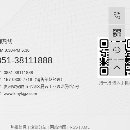
询热线
M 8:30-PM 5:30
851-38111888
0851-38111888
：157-0300-7718（销售部赵经理）
扫一扫 进入手机
：贵州省安顺市平坝区夏云工业园龙腾路1号
www.kmykjgz.com
热推信息
|
企业分站
|
网站地图
|
RSS
|
XML