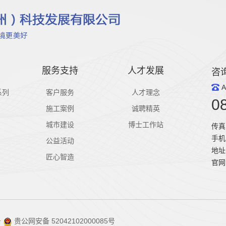
服务支持
人才发展
咨
A
系列
客户服务
人才理念
0
施工案例
诚聘精英
城市建设
博士工作站
传真：
手机
公益活动
地址
匠心智造
官网：
号
贵公网安备 52042102000085号